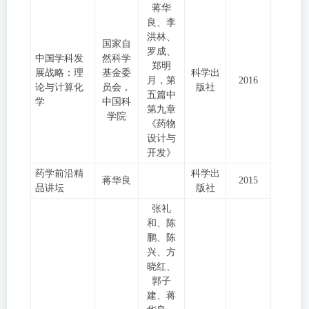
蒋华
良、李
洪林、
国家自
罗成、
中国学科发
然科学
郑明
展战略：理
基金委
科学出
月，第
2016
论与计算化
员会，
版社
五篇中
学
中国科
第九章
学院
《药物
设计与
开发》
药学前沿精
科学出
蒋华良
2015
品讲坛
版社
张礼
和、陈
鹏、陈
兴、方
晓红、
郭子
建、蒋