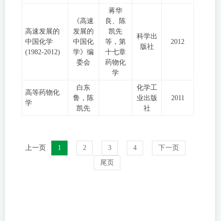
蒋华
《高速
良、陈
高速发展的
发展的
凯先
科学出
中国化学
中国化
等，第
2012
版社
(1982-2012)
学》编
十七章
委会
药物化
学
白东
化学工
高等药物化
鲁，陈
业出版
2011
学
凯先
社
上一页
1
2
3
4
下一页
尾页