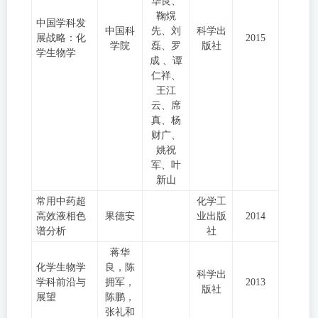
华良、
鞠熀
中国学科发
中国科
先、刘
科学出
展战略：化
2015
学院
磊、罗
版社
学生物学
成 、谭
仁祥、
王江
云、席
真、杨
财广、
姚祝
军、叶
新山
常用中药超
化学工
高效液相色
果德安
业出版
2014
谱分析
社
蒋华
化学生物学
良，陈
科学出
学科前沿与
拥军，
2013
版社
展望
陈鹏，
张礼和