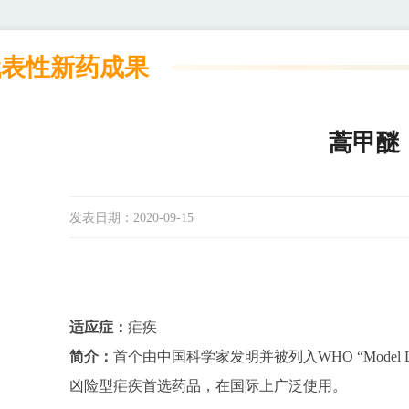
代表性新药成果
蒿甲醚
发表日期：
2020-09-15
适应症：
疟疾
简介：
首个由中国科学家发明并被列入
WHO “Model L
凶险型疟疾首选药品，在国际上广泛使用。