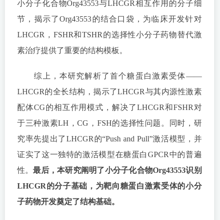
小分子化合物Org43553与LHCGR相互作用的分子细
节，揭示了Org43553的结合口袋，为临床开发针对
LHCGR，FSHR和TSHR的选择性小分子药物替代激
素治疗提供了重要的结构模板。
综上，本研究解析了首个糖蛋白激素受体——
LHCGR的全长结构，揭示了LHCGR与其内源性激素
配体CG的相互作用模式，解决了LHCGR和FSHR对
于三种激素LH，CG，FSH的选择性问题。同时，研
究率先提出了LHCGR的“Push and Pull”激活模型，并
证实了这一独特的激活模型在糖蛋白GPCR中的普遍
性。
最后，本研究阐明了小分子化合物Org43553识别
LHCGR的分子基础，为靶向糖蛋白激素受体的小分
子药物开发奠定了结构基础。