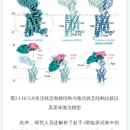
图2-LHCGR失活状态电镜结构与激活状态结构比较以
及受体激活模型
此外，研究人员还解析了处于1期临床试验中的