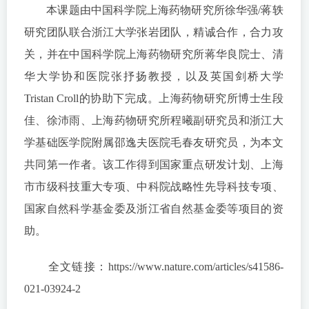
本课题由中国科学院上海药物研究所徐华强/蒋轶
研究团队联合浙江大学张岩团队，精诚合作，合力攻
关，并在中国科学院上海药物研究所蒋华良院士、清
华大学协和医院张抒扬教授，以及英国剑桥大学
Tristan Croll的协助下完成。上海药物研究所博士生段
佳、徐沛雨、上海药物研究所程曦副研究员和浙江大
学基础医学院附属邵逸夫医院毛春友研究员，为本文
共同第一作者。该工作得到国家重点研发计划、上海
市市级科技重大专项、中科院战略性先导科技专项、
国家自然科学基金委及浙江省自然基金委等项目的资
助。
全文链接：
https://www.nature.com/articles/s41586-
021-03924-2