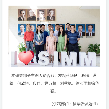
本研究部分主创人员合影。左起蒋华良、程曦、蒋
轶、何欣恒、段佳、尹万超、刘秋枫、徐沛雨和徐华
强。
（供稿部门：徐华强课题组）