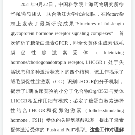
2021年9月22日，中国科学院上海药物研究所徐
华强/蒋轶团队，联合浙江大学张岩团队，在
Nature
杂
志上发表了最新研究成果“Structures of full-length
glycoprotein hormone receptor signaling complexes”，首
次解析了糖蛋白激素GPCR，即全长黄体生成素/绒毛
膜促性腺激素受体（luteinizing
hormone/choriogonadotropin receptor, LHCGR）处于失
活状态和多种激活状态下的四个结构。该工作揭示了
绒毛膜促性腺激素（CG）识别LHCGR的分子机制，
揭示了1期临床实验的小分子化合物Org43553与受体
LHCGR相互作用细节模式；鉴定了糖蛋白激素选择
性结合LHCGR和促卵泡激素（follicle-stimulating
hormone，FSH）受体的关键氨基酸残基；提出了激素
配体激活受体的“Push and Pull”模型。
这些工作对理解