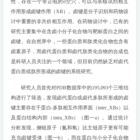
性，存在一个带正电的σ空穴，可以与亲核试剂相互
作用形成卤键作用（XB）。卤键是分子识别和药物设
计中重要的非共价相互作用。在药物设计中，已有的
研究主要集中在含卤小分子化合物与靶标蛋白之间的
卤键。在自然界中，一些蛋白质和肽类化合物也含有
卤素原子，而卤代蛋白质和卤代肽类化合物的合成也
是科研人员关注的一个领域，但目前仍然缺乏对卤代
蛋白质或肽所形成的卤键的系统研究。
研究人员首先对PDB数据库中的195,093个三维结
构进行了筛选，发现卤代蛋白或卤代多肽所形成的卤
键主要存在于蛋白-多肽相互作用界面（inter_XBs）以
及蛋白结构内部（intra_XBs）（图一a）。通过统计
分析发现，侧链原子（氮和氧）比主链原子更有可能
充当卤键受体（图一b），而在蛋白与小分子化合物