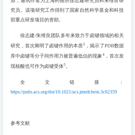
添，通讯作者为上海药物所徐志建研究员和朱维良研
究员。该项研究工作得到了国家自然科学基金和科技
部重点研发项目的资助。
徐志建/朱维良团队多年来致力于卤键领域的相关
3
研究，首次阐明了卤键作用的本质
，揭示了PDB数据
4
库中卤键等分子间作用力被普遍低估的现象
，首次发
5
现核酸也可作为卤键受体
。
全文链接：
https://pubs.acs.org/doi/10.1021/acs.jmedchem.3c02359
参考文献