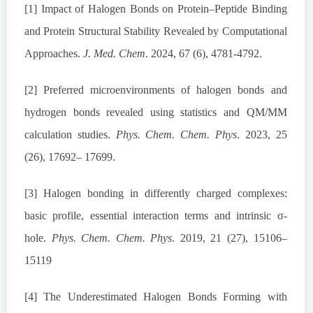
[1] Impact of Halogen Bonds on Protein–Peptide Binding
and Protein Structural Stability Revealed by Computational
Approaches.
J. Med. Chem
. 2024, 67 (6), 4781-4792.
[2] Preferred microenvironments of halogen bonds and
hydrogen bonds revealed using statistics and QM/MM
calculation studies.
Phys. Chem. Chem. Phys
. 2023, 25
(26), 17692– 17699.
[3] Halogen bonding in differently charged complexes:
basic profile, essential interaction terms and intrinsic σ-
hole.
Phys. Chem. Chem. Phys
. 2019, 21 (27), 15106–
15119
[4] The Underestimated Halogen Bonds Forming with