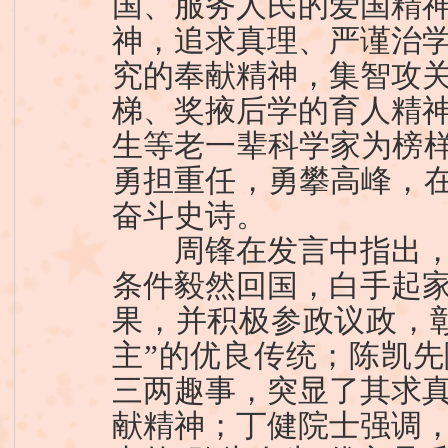
国、服务人民的爱国精
神，追求真理、严谨治
究的奉献精神，集智攻
梯、奖掖后学的育人精
生等老一辈科学家为榜样
勇担重任，勇攀高峰，在
奋斗史诗。
周锋在发言中指出，
条件毅然回国，白手起
果，并积极参政议政，
主”的优良传统；陈凯
三两趣事，突显了其求
献精神；丁健院士强调