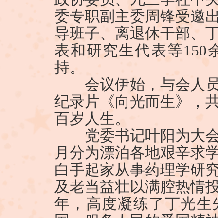
委专职副主委周锋受邀
导班子、离退休干部、
表和研究生代表等15
持。
会议伊始，与会人员
纪录片《向光而生》，
百岁人生。
党委书记叶阳为大会
月分为漂泊各地艰辛求
白手起家从事药理学研
及老当益壮以满腔热情
年，高度凝练了丁光生